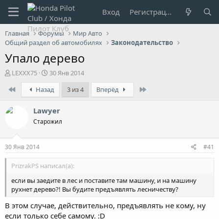
Вход
Регистрация
Главная
Форумы
Мир Авто
Общий раздел об автомобилях
Законодательство
Упало дерево
А
Д
LEXXX75
30 Янв 2014
в
а
First
Last
Назад
3 из 4
Вперёд
т
т
о
а
р
н
Lawyer
т
а
Старожил
е
ч
м
а
ы
л
30 Янв 2014
#41
а
PrizrakPS написал(а):
если вы заедите в лес и поставите там машину, и на машину
рухнет дерево?! Вы будите предъявлять лесничеству?
В этом случае, действительно, предъявлять не кому, ну
если только себе самому. :D