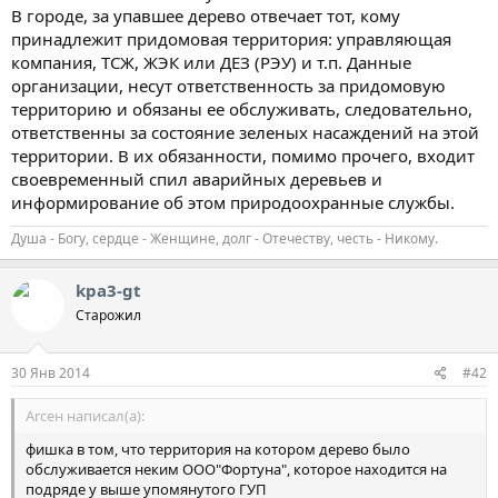
В городе, за упавшее дерево отвечает тот, кому
принадлежит придомовая территория: управляющая
компания, ТСЖ, ЖЭК или ДЕЗ (РЭУ) и т.п. Данные
организации, несут ответственность за придомовую
территорию и обязаны ее обслуживать, следовательно,
ответственны за состояние зеленых насаждений на этой
территории. В их обязанности, помимо прочего, входит
своевременный спил аварийных деревьев и
информирование об этом природоохранные службы.
Душа - Богу, сердце - Женщине, долг - Отечеству, честь - Никому.
kpa3-gt
Старожил
30 Янв 2014
#42
Аrсен написал(а):
фишка в том, что территория на котором дерево было
обслуживается неким ООО"Фортуна", которое находится на
подряде у выше упомянутого ГУП