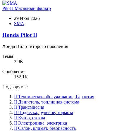
Pilot I
Масляный фильтр
29 Июл 2026
SMA
Honda Pilot II
Хонда Пилот второго поколения
Темы
2.9K
Сообщения
152.1K
Подфорумы:
II Техническое обслуживание, Гарантия
II Двигатель, топливная система
II Трансмиссия
II Подвеска, рулевое, тормоза
II Кузов, стекла
II Электроника, электрика
II Салон, климат, безопасность