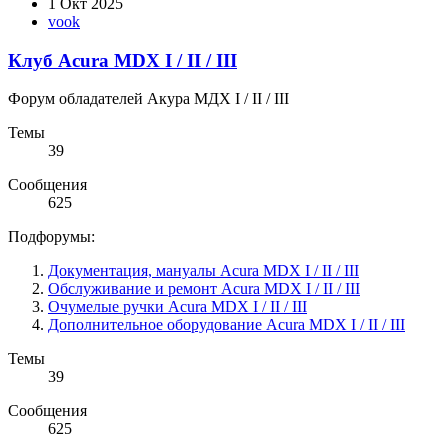
1 Окт 2025
vook
Клуб Acura MDX I / II / III
Форум обладателей Акура МДХ I / II / III
Темы
39
Сообщения
625
Подфорумы:
Документация, мануалы Acura MDX I / II / III
Обслуживание и ремонт Acura MDX I / II / III
Очумелые ручки Acura MDX I / II / III
Дополнительное оборудование Acura MDX I / II / III
Темы
39
Сообщения
625