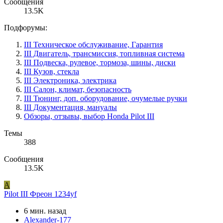
Сообщения
13.5K
Подфорумы:
III Техническое обслуживание, Гарантия
III Двигатель, трансмиссия, топливная система
III Подвеска, рулевое, тормоза, шины, диски
III Кузов, стекла
III Электроника, электрика
III Салон, климат, безопасность
III Тюнинг, доп. оборудование, очумелые ручки
III Документация, мануалы
Обзоры, отзывы, выбор Honda Pilot III
Темы
388
Сообщения
13.5K
A
Pilot III
Фреон 1234yf
6 мин. назад
Alexander-177