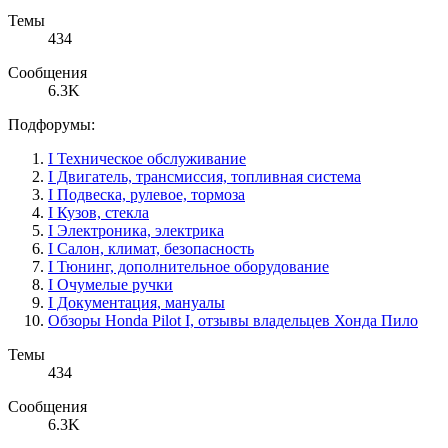
Темы
434
Сообщения
6.3K
Подфорумы:
I Техническое обслуживание
I Двигатель, трансмиссия, топливная система
I Подвеска, рулевое, тормоза
I Кузов, стекла
I Электроника, электрика
I Салон, климат, безопасность
I Тюнинг, дополнительное оборудование
I Очумелые ручки
I Документация, мануалы
Обзоры Honda Pilot I, отзывы владельцев Хонда Пило
Темы
434
Сообщения
6.3K