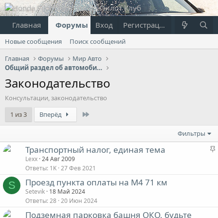
Главная
Форумы
Вход
Что нового?
Регистрация
Пользовател
Новые сообщения
Поиск сообщений
Главная
Форумы
Мир Авто
Общий раздел об автомобилях
Законодательство
Консультации, законодательство
Last
1 из 3
Вперёд
Фильтры
Транспортный налог, единая тема
Lexx
24 Авг 2009
Ответы
1K
27 Фев 2021
Проезд пункта оплаты на М4 71 км
S
Setevik
18 Май 2024
Ответы
28
20 Июн 2024
Подземная парковка башня ОКО, будьте