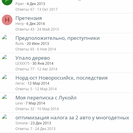
Piper
4 Дек 2013
Ответы
67
13 Окт 2017
Претензия
Н
Негр
6 Дек 2014
Ответы
43
24 Май 2015
Предположительно, преступники
RuлЬ
20 Июн 2013
Ответы
65
6 Ноя 2014
Упало дерево
LEXXX75
30 Янв 2014
Ответы
77
12 Авг 2014
Норд-ост Новороссийск, последствия
пегас
12 Мар 2014
Ответы
5
12 Мар 2014
Моя переписка с Лукойл
Lexx
7 Мар 2014
Ответы
32
10 Мар 2014
оптимизация налога за 2 авто у многодетных
Simone
23 Дек 2013
Ответы
7
24 Дек 2013