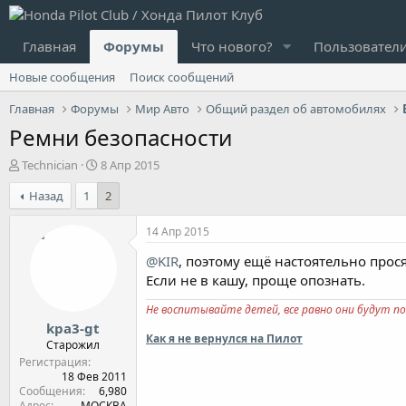
Главная
Форумы
Что нового?
Пользовател
Новые сообщения
Поиск сообщений
Главная
Форумы
Мир Авто
Общий раздел об автомобилях
Ремни безопасности
А
Д
Technician
8 Апр 2015
в
а
Назад
1
2
т
т
о
а
р
н
14 Апр 2015
т
а
@KIR
, поэтому ещё настоятельно прос
е
ч
м
а
Если не в кашу, проще опознать.
ы
л
Не воспитывайте детей, все равно они будут по
а
kpa3-gt
Как я не вернулся на Пилот
Старожил
Регистрация
18 Фев 2011
Сообщения
6,980
Адрес
МОСКВА