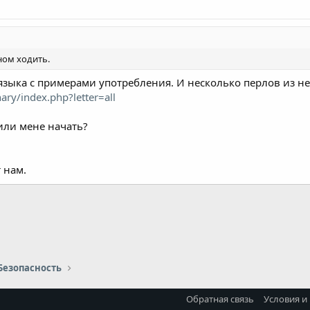
оном ходить.
языка с примерами употребления. И несколько перлов из не
ry/index.php?letter=all
или мене начать?
 нам.
Безопасность
Обратная связь
Условия и