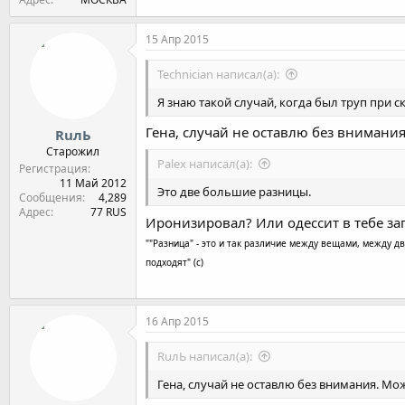
15 Апр 2015
Technician написал(а):
Я знаю такой случай, когда был труп при ск
Гена, случай не оставлю без внимания
RuлЬ
Старожил
Palex написал(а):
Регистрация
11 Май 2012
Это две большие разницы.
Сообщения
4,289
Адрес
77 RUS
Иронизировал? Или одессит в тебе з
""Разница" - это и так различие между вещами, между 
подходят" (с)
16 Апр 2015
RuлЬ написал(а):
Гена, случай не оставлю без внимания. Мо