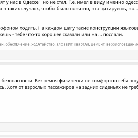
 у нас в Одессе", но не стал. Т.е. имел в виду именно одесс
и в таких случаях, чтобы было понятно, что цитируешь, но.
ктофоном ходить. На каждом шагу такие конструкции языковы
шь - тебе что-то хорошее сказали или на ... послали.
ен, обесп
Е
чение, ход
А
тайство, алфав
И
т, кварт
А
л, цем
Е
нт, вероиспов
Е
дани
безопасности. Без ремня физически не комфортно себя ощу
сь. Хотя от взрослых пассажиров на задних сиденьях не тре