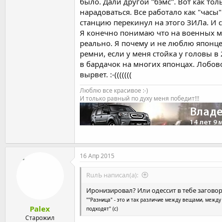
было. Дали другой "бэмс". Вот как то
нарадоваться. Все работало как "часы
станцию перекинул на этого ЗИЛа. И 
Я конечно понимаю что на военных ма
реально. Я почему и не люблю японцев,
ремни, если у меня стойка у головы в
в бардачок на многих японцах. Лобово
вырвет. :-(((((((
Люблю все красивое :-)
И только равный по духу меня победит!!!
16 Апр 2015
RuлЬ написал(а):
Иронизировал? Или одессит в тебе загово
""Разница" - это и так различие между вещами, межд
Palex
подходят" (с)
Старожил