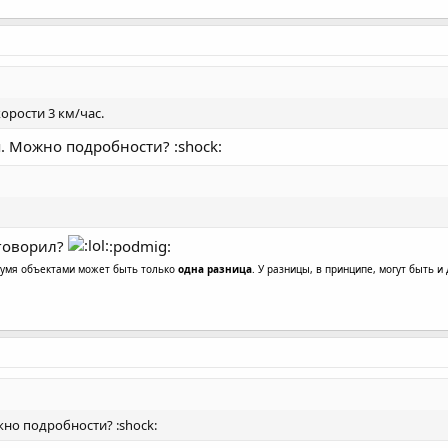
орости 3 км/час.
. Можно подробности? :shock:
аговорил?
:podmig:
двумя объектами может быть только
одна разница
. У разницы, в принципе, могут быть и
жно подробности? :shock: