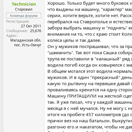
Хорошо. Только будет много буковок и
Technician
что выданы на машину, "характер" маши
Старожил
серии, хотите верьте, хотите нет. Ра
Команда форума
перебрался на Ставрополье и естестве
Регистрация
27 Окт 2011
забора выбрать машину и "поднять" ее
Сообщения
25,676
внимание на то, что с краю стоит Колх
Адрес
колеса целы и так далее.
Магаданская обл.
пос. Усть-Омчуг
Он у мужиков поспрашивал, что за при
"шаманить". Так вот пока Сашка собир
трупа ее поставили в "калашный" ряд 
водила погиб когда он ковырялся с м
В общем мотался этот водила нормальн
мужиков. И в один "прекрасный" день 
какую то рытвину на первяшке давай 
проваливаясь кренится на одну сторон
Машину ПРИТАЩИЛИ на жесткой сцепке 
так. Я уже писал, что у каждой маши
месяца я с ней мучался. Ну не могу с 
итоге на пробеге 457 километров (до 
прачки вез на наш батальон. Выкрутил
разгоню его и накататом, чтобы не да