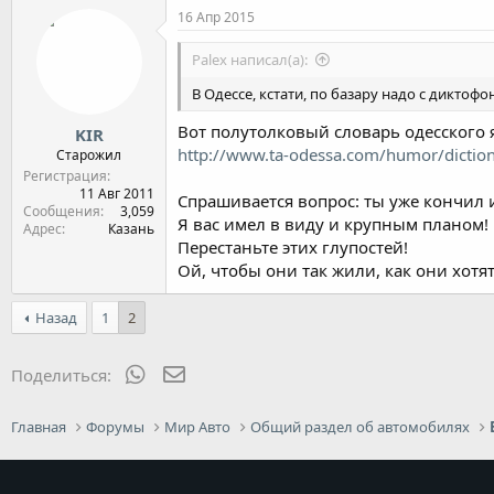
к
16 Апр 2015
ц
и
Palex написал(а):
и
:
В Одессе, кстати, по базару надо с диктоф
Вот полутолковый словарь одесского 
KIR
http://www.ta-odessa.com/humor/dictiona
Старожил
Регистрация
11 Авг 2011
Спрашивается вопрос: ты уже кончил 
Сообщения
3,059
Я вас имел в виду и крупным планом!
Адрес
Казань
Перестаньте этих глупостей!
Ой, чтобы они так жили, как они хотят
Назад
1
2
WhatsApp
Электронная почта
Поделиться:
Главная
Форумы
Мир Авто
Общий раздел об автомобилях