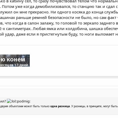
лько в кабину сел, то сразу почувствовал телом что нормал
". Потом уже когда демобилизовался, то станцию так и сдал
служил он мне прекрасно. Ни одного косяка до конца служб
шинах раньше ремней безопасности не было, но сам факт ч
 что когда в салон залажу, то головой то зеркало заднего в
 2-х сантиметрах. Любая ямка или колдобина, шишка обеспе
й удар, даже если я пристегнутым буду, то ноги выломает н
рил?
:podmig:
у двумя объектами может быть только
одна разница
. У разницы, в принципе, могут быт