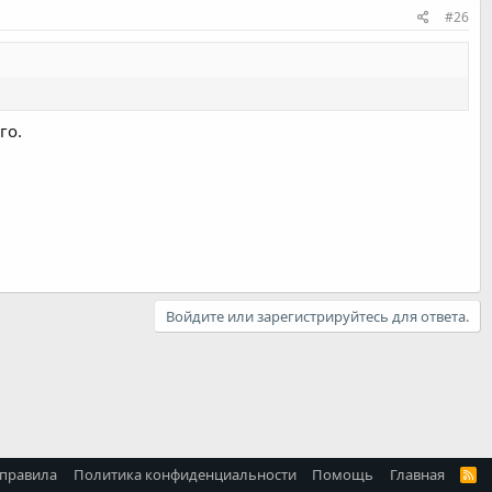
#26
го.
Войдите или зарегистрируйтесь для ответа.
 правила
Политика конфиденциальности
Помощь
Главная
R
S