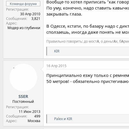
Вообще-то хотел приписать "как говорят
Команда форума
По уму, конечно, надо ставить кавычк
Регистрация
закрывать глаза.
30 Апр 2010
Сообщения
3,821
Адрес
В Одессе, кстати, по базару надо с ди
Модер из глубинки
сползаешь, иногда даже понять не може
Правильно говорить: до мост
А
, о деньг
А
х, б
А
рм
Р
KIR
е
а
к
16 Апр 2015
ц
и
Принципиально езжу только с ремнем 
и
50 метров! - обязательно пристегиваю
:
SSER
Постоянный
Регистрация
11 Июн 2013
Сообщения
499
Р
Palex
и
KIR
Адрес
Москва
е
а