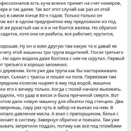
офессионалов есть куча всяких примет на счет номеров,
 и так далее. Так вот этот случай как раз из этой
ы) в самом конце 80-х годов. Только-только он
, так вот в одном предприятии ему предложили из под
й же рукастый как и я и не боится железа. Но обратил
адится, хотя она не разбита, все работает, крутится,
орошая. Ну он и взял другую там какую то и давай ее
 счету этой машины три трупа водителей. После третьего
м. Ни один водила даже болтика с нее не скрутил. Первый
от третьего я хорошо запомнил.
о деревням. Хотя уже два трупа как бы настораживало
хал. Сьехал с трассы и пошел на поля. Переезжая там
передним колесом ныряет в яму под водой, машина
и его к вечеру только. Когда с полей начали выезжать.
рдили, что удар в висок и была причиной смерти. Вот
 потом дали новую машину для обкатки под станцию. Два
овернешь, пару раз чуть в забор не вьехал на нем. В
ропало давление масла. А ехал с прапорщиком, белье с
люхает в систему. Завернул обратно и поехали. Там уже
крывать запретили поддон, потому как все под пломбами