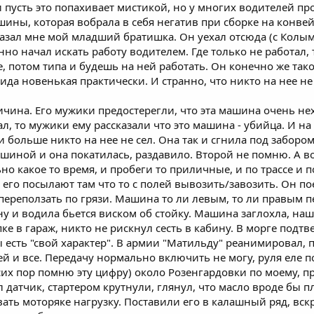
 пусть это попахивает мистикой, но у многих водителей пр
ны, которая вобрала в себя негатив при сборке на конвейере
ссказал мне мой младший братишка. Он уехал отсюда (с Колым
нно начал искать работу водителем. Где только не работал
, потом типа и будешь на ней работать. Он конечно же тако
ида новенькая практически. И странно, что никто на нее не с
чина. Его мужики предостерегли, что эта машина очень нех
ал, то мужики ему рассказали что это машина - убийца. И на
и больше никто на нее не сел. Она так и сгнила под заборо
ашиной и она покатилась, раздавило. Второй не помню. А в
о какое то время, и пробеги то приличные, и по трассе и п
его посылают там что то с полей вывозить/завозить. Он пое
переползать по грязи. Машина то ли левым, то ли правым 
у и водила бьется виском об стойку. Машина заглохла, нашл
в гараж, никто не рискнул сесть в кабину. В морге подтве
ны есть "свой характер". В армии "Матильду" реанимировал,
ней и все. Передачу нормально включить не могу, руля еле п
сих пор помню эту цифру) около Розенгардовки по моему, п
 датчик, стартером крутнули, глянул, что масло вроде бы п
вать моторяке нагрузку. Поставили его в калашный ряд, вс