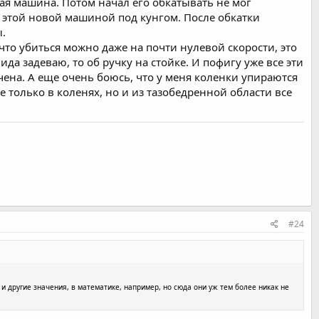
ьная машина. Потом начал его обкатывать не мог
 с этой новой машиной под кунгом. После обкатки
ы.
то убиться можно даже на почти нулевой скорости, это
ида задеваю, то об ручку на стойке. И пофигу уже все эти
чена. А еще очень боюсь, что у меня коленки упираются
е только в коленях, но и из тазобедренной области все
#24
ь и другие значения, в математике, например, но сюда они уж тем более никак не