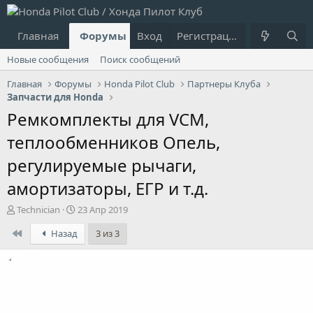
Главная
Форумы
Вход
Что нового?
Регистрация
Пользовател
Новые сообщения
Поиск сообщений
Главная
Форумы
Honda Pilot Club
Партнеры Клуба
Запчасти для Honda
Ремкомплекты для VCM,
теплообменников Опель,
регулируемые рычаги,
амортизаторы, ЕГР и т.д.
А
Д
Technician
23 Апр 2019
в
а
First
Назад
3 из 3
т
т
о
а
р
н
т
а
е
ч
м
а
ы
л